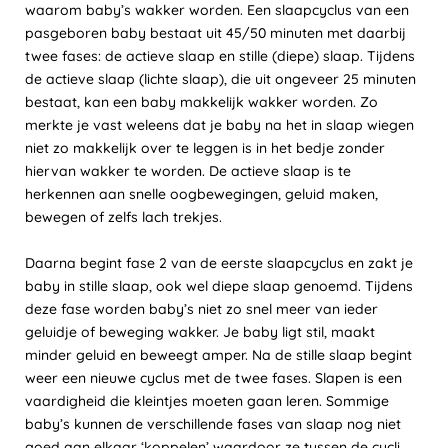
waarom baby’s wakker worden. Een slaapcyclus van een
pasgeboren baby bestaat uit 45/50 minuten met daarbij
twee fases: de actieve slaap en stille (diepe) slaap. Tijdens
de actieve slaap (lichte slaap), die uit ongeveer 25 minuten
bestaat, kan een baby makkelijk wakker worden. Zo
merkte je vast weleens dat je baby na het in slaap wiegen
niet zo makkelijk over te leggen is in het bedje zonder
hiervan wakker te worden. De actieve slaap is te
herkennen aan snelle oogbewegingen, geluid maken,
bewegen of zelfs lach trekjes.
Daarna begint fase 2 van de eerste slaapcyclus en zakt je
baby in stille slaap, ook wel diepe slaap genoemd. Tijdens
deze fase worden baby’s niet zo snel meer van ieder
geluidje of beweging wakker. Je baby ligt stil, maakt
minder geluid en beweegt amper. Na de stille slaap begint
weer een nieuwe cyclus met de twee fases. Slapen is een
vaardigheid die kleintjes moeten gaan leren. Sommige
baby’s kunnen de verschillende fases van slaap nog niet
goed aan elkaar ‘koppelen’ waardoor ze tussen de cycli