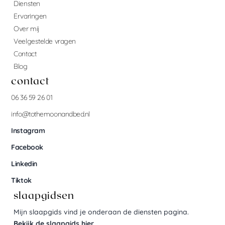
Diensten
Ervaringen
Over mij
Veelgestelde vragen
Contact
Blog
contact
06 36 59 26 01
info@tothemoonandbed.nl
Instagram
Facebook
Linkedin
Tiktok
slaapgidsen
Mijn slaapgids vind je onderaan de diensten pagina.
Bekijk de slaapgids hier