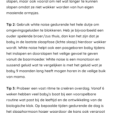
slapen, maar ook vooral om net wat langer te kunnen
slapen omdat ze niet wakker worden van hun eigen
maaiende armpjes.
Tip 2:
Gebruik white noise gedurende het hele dutje om
omgevingsgeluiden te blokkeren. Heb je bijvoorbeeld een
ouder spelende broer/zus thuis, dan kan het zijn dat je
baby in de laatste slaapfase (lichte slaap) hierdoor wakker
wordt. White noise helpt ook een pasgeboren baby tijdens
het inslapen en doorslapen het veilige gevoel te geven
vanuit de baarmoeder. White noise is een monotoon en
sussend geluid wat te vergelijken is met het geluid wat je
baby 9 maanden lang heeft mogen horen in de veilige buik
van mama.
Tip 3:
Probeer een vast ritme te creëren overdag. Vanaf 6
weken hebben veel baby’s baat bij een voorspelbare
routine wat past bij de leeftijd en de ontwikkeling van de
biologische klok. Op bepaalde tijden gedurende de dag is
het slaaphormoon hoger waardoor de kans ook vergroot